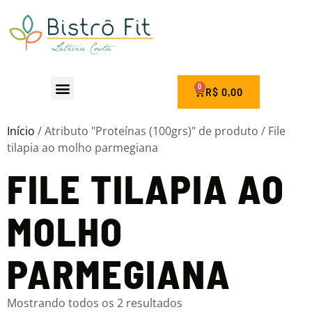
0
R$
0,00
Seja um Franqueado
Início
/ Atributo "Proteínas (100grs)" de produto / File
tilapia ao molho parmegiana
FILE TILAPIA AO
MOLHO
PARMEGIANA
Mostrando todos os 2 resultados