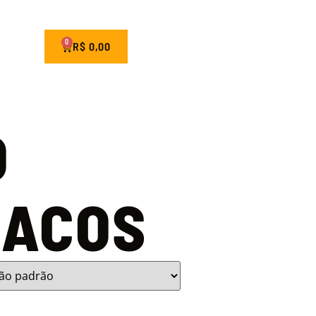
0
R$
0,00
O
ÍACOS