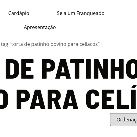
Cardápio
Seja um Franqueado
Apresentação
ag “torta de patinho bovino para celíacos”
 DE PATINH
O PARA CEL