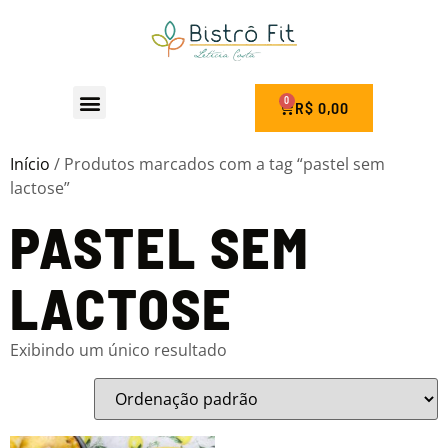
0
R$
0,00
Seja um Franqueado
Início
/ Produtos marcados com a tag “pastel sem
lactose”
PASTEL SEM
LACTOSE
Exibindo um único resultado