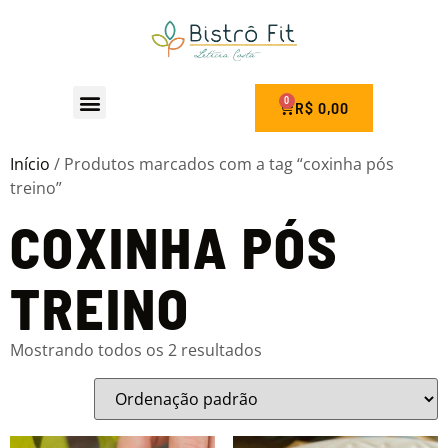
0
R$
0,00
Seja um Franqueado
Início
/ Produtos marcados com a tag “coxinha pós
treino”
COXINHA PÓS
TREINO
Mostrando todos os 2 resultados